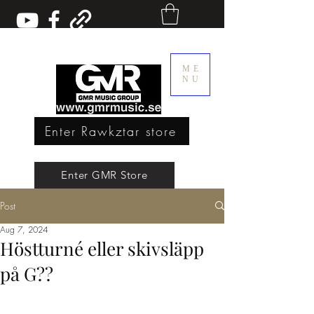
ME
NU
Enter Rawkztar store
Enter GMR Music Webstore
Enter GMR Store
Post
Rawkztar - Shirts with thoughts
Aug 7, 2024
Höstturné eller skivsläpp
på G??